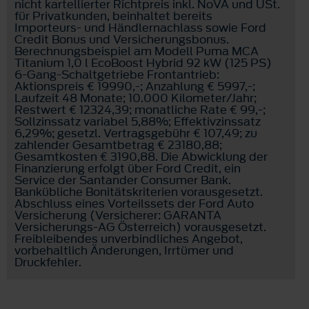
nicht kartellierter Richtpreis inkl. NoVA und USt.
für Privatkunden, beinhaltet bereits
Importeurs- und Händlernachlass sowie Ford
Credit Bonus und Versicherungsbonus.
Berechnungsbeispiel am Modell Puma MCA
Titanium 1,0 l EcoBoost Hybrid 92 kW (125 PS)
6-Gang-Schaltgetriebe Frontantrieb:
Aktionspreis € 19990,-; Anzahlung € 5997,-;
Laufzeit 48 Monate; 10.000 Kilometer/Jahr;
Restwert € 12324,39; monatliche Rate € 99,-;
Sollzinssatz variabel 5,88%; Effektivzinssatz
6,29%; gesetzl. Vertragsgebühr € 107,49; zu
zahlender Gesamtbetrag € 23180,88;
Gesamtkosten € 3190,88. Die Abwicklung der
Finanzierung erfolgt über Ford Credit, ein
Service der Santander Consumer Bank.
Bankübliche Bonitätskriterien vorausgesetzt.
Abschluss eines Vorteilssets der Ford Auto
Versicherung (Versicherer: GARANTA
Versicherungs-AG Österreich) vorausgesetzt.
Freibleibendes unverbindliches Angebot,
vorbehaltlich Änderungen, Irrtümer und
Druckfehler.