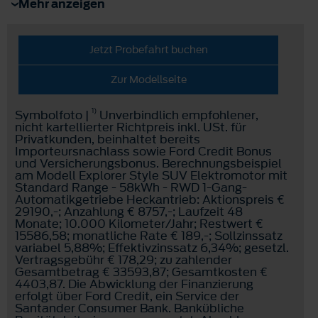
Mehr anzeigen
Jetzt Probefahrt buchen
Zur Modellseite
1)
Symbolfoto |
Unverbindlich empfohlener,
nicht kartellierter Richtpreis inkl. USt. für
Privatkunden, beinhaltet bereits
Importeursnachlass sowie Ford Credit Bonus
und Versicherungsbonus. Berechnungsbeispiel
am Modell Explorer Style SUV Elektromotor mit
Standard Range - 58kWh - RWD 1-Gang-
Automatikgetriebe Heckantrieb: Aktionspreis €
29190,-; Anzahlung € 8757,-; Laufzeit 48
Monate; 10.000 Kilometer/Jahr; Restwert €
15586,58; monatliche Rate € 189,-; Sollzinssatz
variabel 5,88%; Effektivzinssatz 6,34%; gesetzl.
Vertragsgebühr € 178,29; zu zahlender
Gesamtbetrag € 33593,87; Gesamtkosten €
4403,87. Die Abwicklung der Finanzierung
erfolgt über Ford Credit, ein Service der
Santander Consumer Bank. Bankübliche