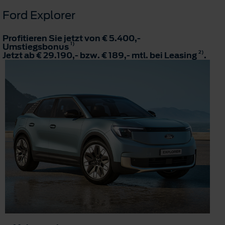
Ford Explorer
Profitieren Sie jetzt von € 5.400,-
1)
Umstiegsbonus
2)
Jetzt ab € 29.190,- bzw. € 189,- mtl. bei Leasing
.