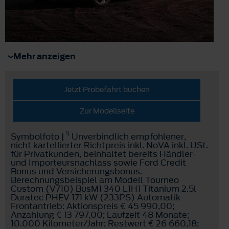
Mehr anzeigen
Jetzt Probefahrt buchen
Zur Modellseite
1)
Symbolfoto |
Unverbindlich empfohlener,
nicht kartellierter Richtpreis inkl. NoVA inkl. USt.
für Privatkunden, beinhaltet bereits Händler-
und Importeursnachlass sowie Ford Credit
Bonus und Versicherungsbonus.
Berechnungsbeispiel am Modell Tourneo
Custom (V710) BusM1 340 L1H1 Titanium 2.5l
Duratec PHEV 171 kW (233PS) Automatik
Frontantrieb: Aktionspreis € 45 990,00;
Anzahlung € 13 797,00; Laufzeit 48 Monate;
10.000 Kilometer/Jahr; Restwert € 26 660,18;