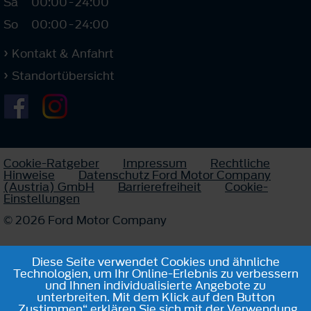
Sa
00:00
-
24:00
So
00:00
-
24:00
Kontakt & Anfahrt
Standortübersicht
Cookie-Ratgeber
Impressum
Rechtliche
Hinweise
Datenschutz Ford Motor Company
(Austria) GmbH
Barrierefreiheit
Cookie-
Einstellungen
© 2026 Ford Motor Company
Diese Seite verwendet Cookies und ähnliche
Technologien, um Ihr Online-Erlebnis zu verbessern
und Ihnen individualisierte Angebote zu
unterbreiten. Mit dem Klick auf den Button
„Zustimmen“ erklären Sie sich mit der Verwendung