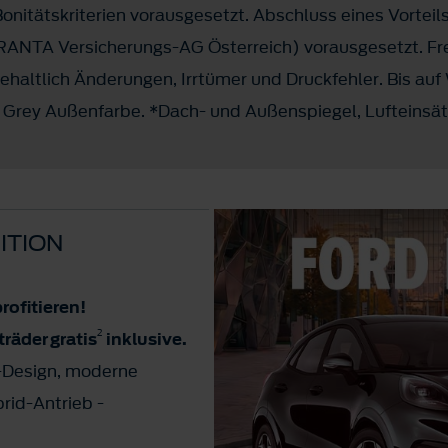
nitätskriterien vorausgesetzt. Abschluss eines Vorteil
ARANTA Versicherungs-AG Österreich) vorausgesetzt. Fr
haltlich Änderungen, Irrtümer und Druckfehler. Bis auf 
ic Grey Außenfarbe. *Dach- und Außenspiegel, Lufteinsä
ITION
profitieren!
2
träder
gratis
inklusive.
k-Design, moderne
brid-Antrieb -