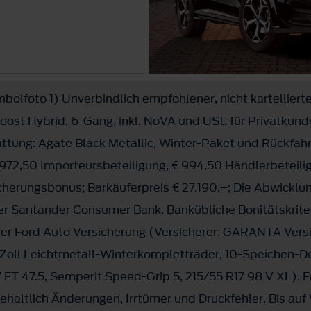
mbolfoto 1) Unverbindlich empfohlener, nicht kartelliert
oost Hybrid, 6-Gang, inkl. NoVA und USt. für Privatkund
ttung: Agate Black Metallic, Winter-Paket und Rückfa
4.972,50 Importeursbeteiligung, € 994,50 Händlerbeteili
cherungsbonus; Barkäuferpreis € 27.190,–; Die Abwicklun
 der Santander Consumer Bank. Bankübliche Bonitätskrite
der Ford Auto Versicherung (Versicherer: GARANTA Vers
7 Zoll Leichtmetall-Winterkompletträder, 10-Speichen-D
17 ET 47.5, Semperit Speed-Grip 5, 215/55 R17 98 V XL). 
haltlich Änderungen, Irrtümer und Druckfehler. Bis auf W