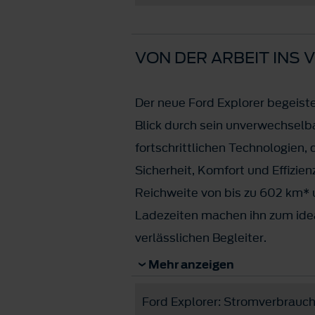
VON DER ARBEIT INS
Der neue Ford Explorer begeiste
Blick durch sein unverwechselb
fortschrittlichen Technologien, 
Sicherheit, Komfort und Effizien
Reichweite von bis zu 602 km* 
Ladezeiten machen ihn zum id
verlässlichen Begleiter.
Mehr anzeigen
Jetzt ab € 23.590,- bei Leasing
Ford Explorer: Stromverbrauch
Nur für Unternehmerkunden.