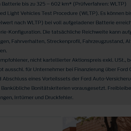
h Batterie bis zu 325 – 602 km* (Prüfverfahren: WLTP)
 Light Vehicles Test Procedure (WLTP). Es können bi
elwert nach WLTP) bei voll aufgeladener Batterie erreic
rie-Konfiguration. Die tatsächliche Reichweite kann auf
gen, Fahrverhalten, Streckenprofil, Fahrzeugzustand, A
ren.
pfohlener, nicht kartellierter Aktionspreis exkl. USt., b
t ausschl. für Unternehmer bei Finanzierung über Ford 
Abschluss eines Vorteilssets der Ford Auto-Versicher
 Bankübliche Bonitätskriterien vorausgesetzt. Freibleib
ngen, Irrtümer und Druckfehler.