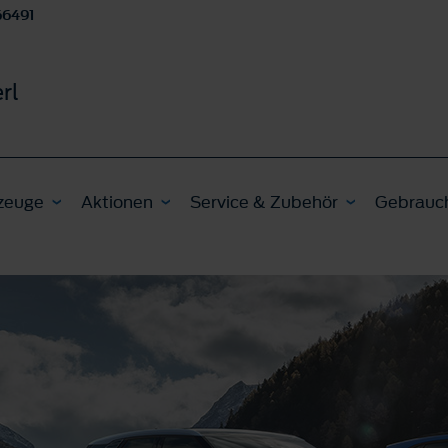
66491
rl
zeuge
Aktionen
Service & Zubehör
Gebrauc