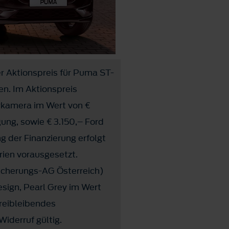
er Aktionspreis für Puma ST-
en. Im Aktionspreis
hrkamera im Wert von €
gung, sowie € 3.150,– Ford
g der Finanzierung erfolgt
rien vorausgesetzt.
icherungs-AG Österreich)
esign, Pearl Grey im Wert
Freibleibendes
iderruf gültig.