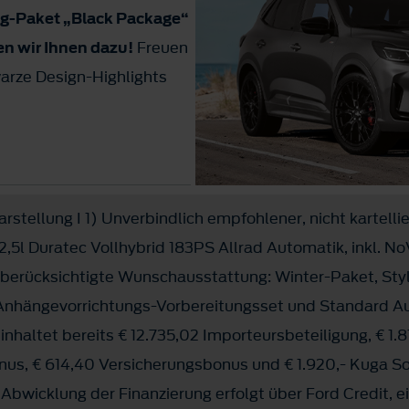
ing-Paket „Black Package“
en wir Ihnen dazu!
Freuen
warze Design-Highlights
rstellung I 1) Unverbindlich empfohlener, nicht kartelli
2,5l Duratec Vollhybrid 183PS Allrad Automatik, inkl. No
 berücksichtigte Wunschausstattung: Winter-Paket, Sty
Anhängevorrichtungs-Vorbereitungsset und Standard A
inhaltet bereits € 12.735,02 Importeursbeteiligung, € 1.
onus, € 614,40 Versicherungsbonus und € 1.920,- Kuga S
 Abwicklung der Finanzierung erfolgt über Ford Credit, e