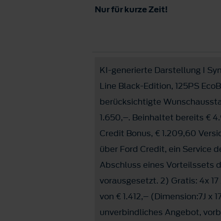
Nur für kurze Zeit!
KI-generierte Darstellung I Sy
Line Black-Edition, 125PS EcoB
berücksichtigte Wunschaussta
1.650,–. Beinhaltet bereits € 
Credit Bonus, € 1.209,60 Versi
über Ford Credit, ein Service
Abschluss eines Vorteilssets 
vorausgesetzt. 2) Gratis: 4x 1
von € 1.412,– (Dimension:7J x 
unverbindliches Angebot, vorbe