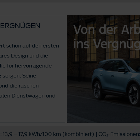
 VERGNÜGEN
rt schon auf den ersten
ares Design und die
die für hervorragende
z sorgen. Seine
und die raschen
ealen Dienstwagen und
1)
: 13,9 – 17,9 kWh/100 km (kombiniert) | CO₂-Emissionen: