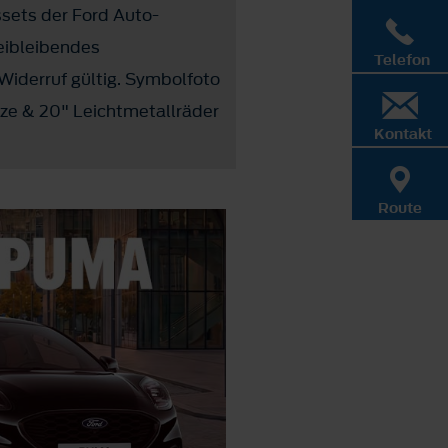
ssets der Ford Auto-
eibleibendes
Telefon
Widerruf gültig. Symbolfoto
tze & 20" Leichtmetallräder
Kontakt
Route