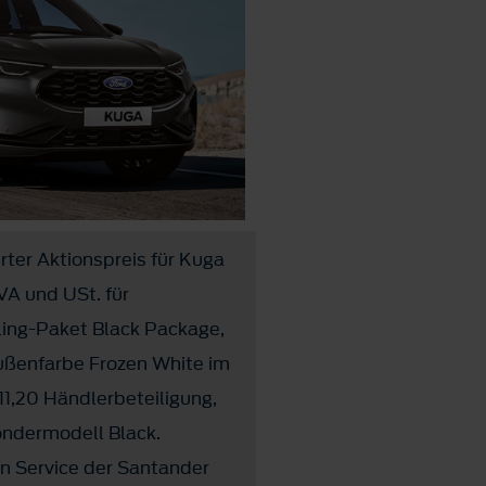
erter Aktionspreis für Kuga
VA und USt. für
ling-Paket Black Package,
ußenfarbe Frozen White im
811,20 Händlerbeteiligung,
ondermodell Black.
in Service der Santander